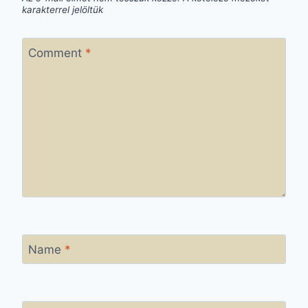
karakterrel jelöltük
Comment
*
Name
*